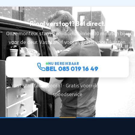
Riool verstopt? Bel direct.
Onze monteur staat gemiddeld binnen 30 minuten bij u
voor de deur. Vast tarief vooraf, gratis voorrijkosten.
NU BEREIKBAAR
BEL 085 019 16 49
Vast starttarief vooraf · Gratis voorrijkosten · 24/7
spoedservice