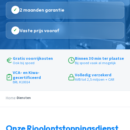
✓
2 maanden garantie
✓
Vaste prijs vooraf
Gratis voorrijkosten
Binnen 30 min ter plaatse
Ook bij spoed
Bij spoed vaak al mogelijk
VCA- en Kiwa-
Volledig verzekerd
gecertificeerd
AVB tot 2,5 miljoen + CAR
BRL K10014
Home
Diensten
Onze Rioolontstoppingsdienst