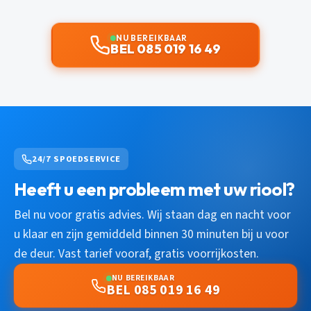
NU BEREIKBAAR
BEL 085 019 16 49
24/7 SPOEDSERVICE
Heeft u een probleem met uw riool?
Bel nu voor gratis advies. Wij staan dag en nacht voor
u klaar en zijn gemiddeld binnen 30 minuten bij u voor
de deur. Vast tarief vooraf, gratis voorrijkosten.
NU BEREIKBAAR
BEL 085 019 16 49