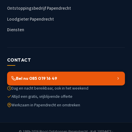
Ontstoppingsbedrijf Papendrecht
Loodgieter Papendrecht
Diensten
CONTACT
Bel nu 085 019 16 49
Dag en nacht bereikbaar, ook in het weekend
Altijd een gratis, vrijblijvende offerte
Werkzaam in Papendrecht en omstreken
© 1989–2026
Riool Ontstoppen Papendrecht
· KvK 20034473 ·